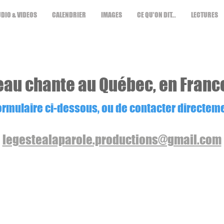
DIO & VIDEOS
CALENDRIER
IMAGES
CE QU'ON DIT...
LECTURES
u chante au Québec, en France, 
 formulaire ci-dessous, ou de contacter directem
legestealaparole.productions@gmail.com