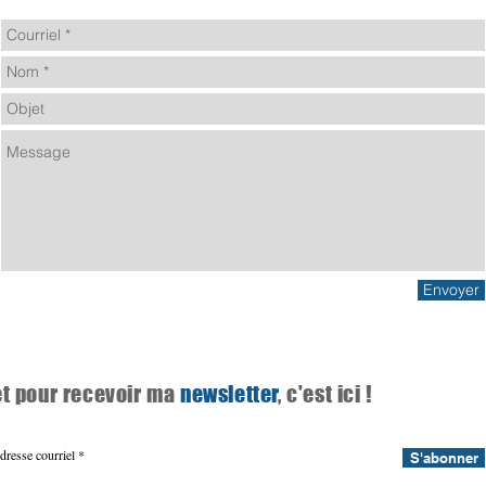
Envoyer
et pour recevoir ma
newsletter
, c'est ici !
dresse courriel
S'abonner